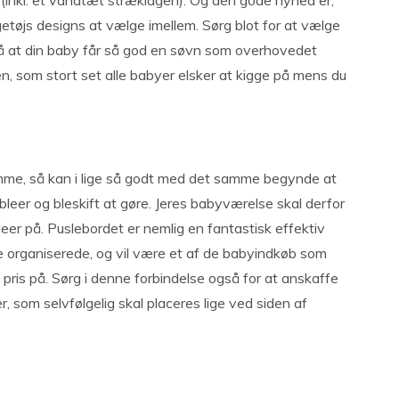
t (inkl. et vandtæt stræklagen). Og den gode nyhed er,
tøjs designs at vælge imellem. Sørg blot for at vælge
 på at din baby får så god en søvn som overhovedet
n, som stort set alle babyer elsker at kigge på mens du
mme, så kan i lige så godt med det samme begynde at
leer og bleskift at gøre. Jeres babyværelse skal derfor
eer på. Puslebordet er nemlig en fantastisk effektiv
e organiserede, og vil være et af de babyindkøb som
 pris på. Sørg i denne forbindelse også for at anskaffe
er, som selvfølgelig skal placeres lige ved siden af