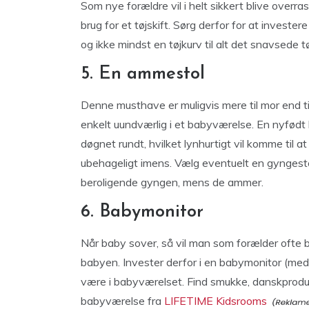
Som nye forældre vil i helt sikkert blive ove
brug for et tøjskift. Sørg derfor for at investe
og ikke mindst en tøjkurv til alt det snavsede tø
5. En ammestol
Denne musthave er muligvis mere til mor end t
enkelt uundværlig i et babyværelse. En nyfød
døgnet rundt, hvilket lynhurtigt vil komme til a
ubehageligt imens. Vælg eventuelt en gyngest
beroligende gyngen, mens de ammer.
6. Babymonitor
Når baby sover, så vil man som forælder ofte 
babyen. Invester derfor i en babymonitor (med l
være i babyværelset. Find smukke, danskprodu
babyværelse fra
LIFETIME Kidsrooms