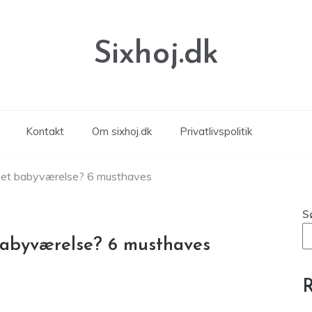
Sixhoj.dk
Kontakt
Om sixhoj.dk
Privatlivspolitik
 et babyværelse? 6 musthaves
S
babyværelse? 6 musthaves
R