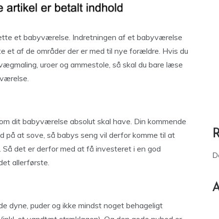
rette et babyværelse. Indretningen af et babyværelse
e et af de områder der er med til nye forældre. Hvis du
vægmaling, uroer og ammestole, så skal du bare læse
yværelse.
e som dit babyværelse absolut skal have. Din kommende
tid på at sove, så babys seng vil derfor komme til at
 Så det er derfor med at få investeret i en god
D
et allerførste.
A
de dyne, puder og ikke mindst noget behageligt