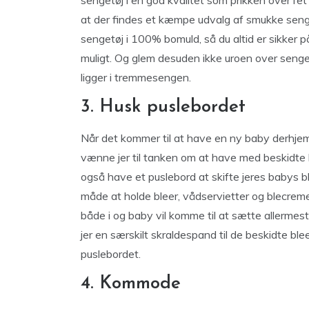
sengetøj i en god kvalitet som prikken over i’e
at der findes et kæmpe udvalg af smukke senge
sengetøj i 100% bomuld, så du altid er sikker
muligt. Og glem desuden ikke uroen over senge
ligger i tremmesengen.
3. Husk puslebordet
Når det kommer til at have en ny baby derhje
vænne jer til tanken om at have med beskidte b
også have et puslebord at skifte jeres babys bl
måde at holde bleer, vådservietter og blecrem
både i og baby vil komme til at sætte allermest
jer en særskilt skraldespand til de beskidte ble
puslebordet.
4. Kommode