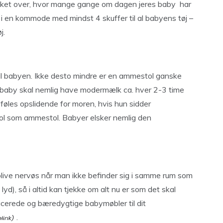
rrasket over, hvor mange gange om dagen jeres baby har
re i en kommode med mindst 4 skuffer til al babyens tøj –
j.
il babyen. Ikke desto mindre er en ammestol ganske
t baby skal nemlig have modermælk ca. hver 2-3 time
t føles opslidende for moren, hvis hun sidder
ol som ammestol. Babyer elsker nemlig den
blive nervøs når man ikke befinder sig i samme rum som
yd), så i altid kan tjekke om alt nu er som det skal
cerede og bæredygtige babymøbler til dit
.