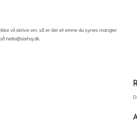
kke vil skrive om, så er der et emne du synes mangler
 på
hello@sixhoj.dk
.
D
A