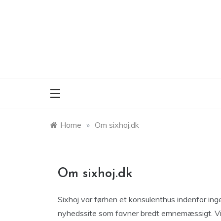
Skip
to
content
Home
»
Om sixhoj.dk
Om sixhoj.dk
Sixhoj var førhen et konsulenthus indenfor ing
nyhedssite som favner bredt emnemæssigt. Vi beg