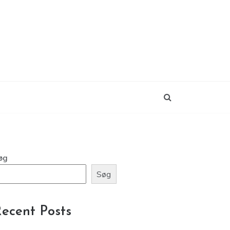
øg
Søg
ecent Posts