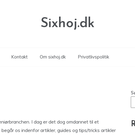
Sixhoj.dk
Kontakt
Om sixhoj.dk
Privatlivspolitik
S
eniørbranchen. I dag er det dog omdannet til et
R
år os indenfor artikler, guides og tips/tricks artikler