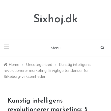
Skip
to
content
Sixhoj.dk
Menu
Home
»
Uncategorized
»
Kunstig intelligens
revolutionerer marketing: 5 vigtige tendenser for
Silkeborg-virksomheder
Kunstig intelligens
revolutionerer marketing: 5