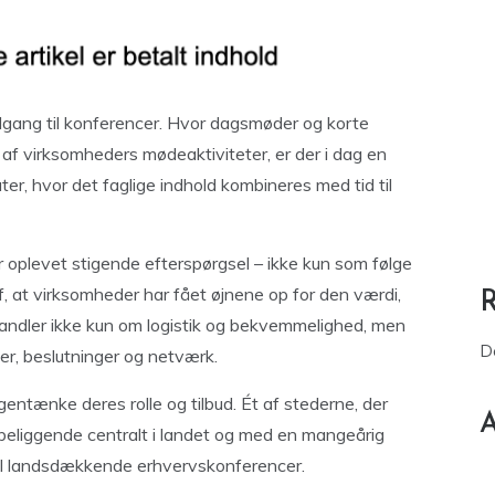
tilgang til konferencer. Hvor dagsmøder og korte
 af virksomheders mødeaktiviteter, er der i dag en
, hvor det faglige indhold kombineres med tid til
 oplevet stigende efterspørgsel – ikke kun som følge
 at virksomheder har fået øjnene op for den værdi,
andler ikke kun om logistik og bekvemmelighed, men
D
er, beslutninger og netværk.
entænke deres rolle og tilbud. Ét af stederne, der
A
– beliggende centralt i landet og med en mangeårig
r til landsdækkende erhvervskonferencer.