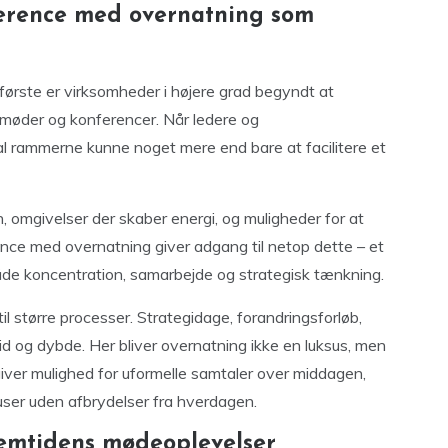
nference med overnatning som
t første er virksomheder i højere grad begyndt at
 møder og konferencer. Når ledere og
l rammerne kunne noget mere end bare at facilitere et
n, omgivelser der skaber energi, og muligheder for at
ence med overnatning giver adgang til netop dette – et
åde koncentration, samarbejde og strategisk tænkning.
il større processer. Strategidage, forandringsforløb,
d og dybde. Her bliver overnatning ikke en luksus, men
iver mulighed for uformelle samtaler over middagen,
auser uden afbrydelser fra hverdagen.
remtidens mødeoplevelser