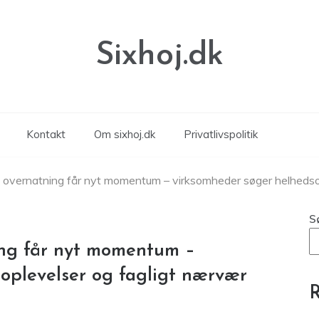
Sixhoj.dk
Kontakt
Om sixhoj.dk
Privatlivspolitik
overnatning får nyt momentum – virksomheder søger helhedso
S
ng får nyt momentum –
oplevelser og fagligt nærvær
R