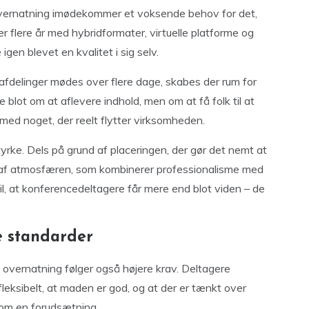
 overnatning imødekommer et voksende behov for det,
ter flere år med hybridformater, virtuelle platforme og
gen blevet en kvalitet i sig selv.
fdelinger mødes over flere dage, skabes der rum for
ke blot om at aflevere indhold, men om at få folk til at
ed noget, der reelt flytter virksomheden.
rke. Dels på grund af placeringen, der gør det nemt at
d af atmosfæren, som kombinerer professionalisme med
il, at konferencedeltagere får mere end blot viden – de
e standarder
overnatning følger også højere krav. Deltagere
fleksibelt, at maden er god, og at der er tænkt over
som en forudsætning.