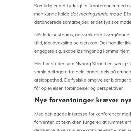
Samtidig er det tydeligt, at konferencer med
man kunne kalde
det meningsfulde møde
. Ef
distancerede samarbejder, er det fysiske møde i
Når ledelsesteams, netværk eller tværgående a
tillid, ideudveksling og ejerskab. Det handler ik
engagere sig, skabe løsninger og komme hjem m
Her har steder som Nyborg Strand en særlig sty
samle deltagere fra hele landet, dels på grun
afslappethed. De fysiske omgivelser bidrager t
får oplevelser, forbindelser og perspektiver.
Nye forventninger kræver ny
Med den øgede interesse for konferencer med 
forventer, at teknikken fungerer, at rummet er 
detaljerne. Ikke som en ekstra gevinst – men 