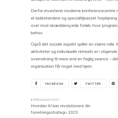
Derfor investerer moderne konferencecentre nu 
el-ladestandere og specialtilpasset forplejni
over mod skræddersyede forløb, hvor program, 
behov.
Også det sociale aspekt spiller en større rolle
aktiviteter og individuelle retreats er i stige
overnatning til mere end en faglig seance – det
organisation får noget med hjem.
FACEBOOK
TWITTER
Indlægsnavigation
Hvordan AI kan revolutionere din
forretningsstrategi i 2025