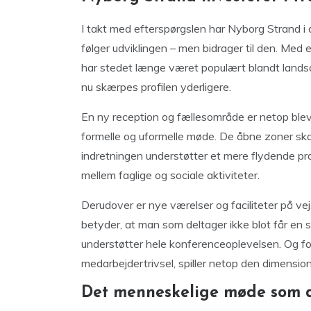
I takt med efterspørgslen har Nyborg Strand i 
følger udviklingen – men bidrager til den. Med
har stedet længe været populært blandt land
nu skærpes profilen yderligere.
En ny reception og fællesområde er netop bleve
formelle og uformelle møde. De åbne zoner ska
indretningen understøtter et mere flydende pr
mellem faglige og sociale aktiviteter.
Derudover er nye værelser og faciliteter på v
betyder, at man som deltager ikke blot får en s
understøtter hele konferenceoplevelsen. Og f
medarbejdertrivsel, spiller netop den dimension 
Det menneskelige møde som di