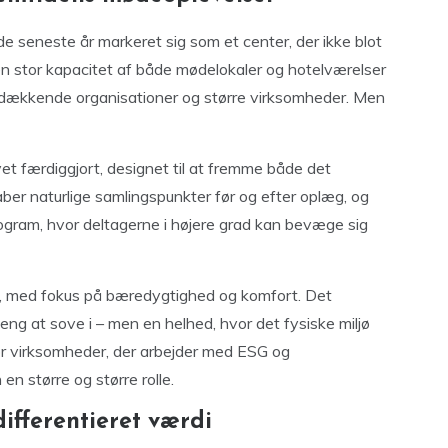
de seneste år markeret sig som et center, der ikke blot
 en stor kapacitet af både mødelokaler og hotelværelser
sdækkende organisationer og større virksomheder. Men
t færdiggjort, designet til at fremme både det
ber naturlige samlingspunkter før og efter oplæg, og
ogram, hvor deltagerne i højere grad kan bevæge sig
ej, med fokus på bæredygtighed og komfort. Det
eng at sove i – men en helhed, hvor det fysiske miljø
or virksomheder, der arbejder med ESG og
en større og større rolle.
fferentieret værdi