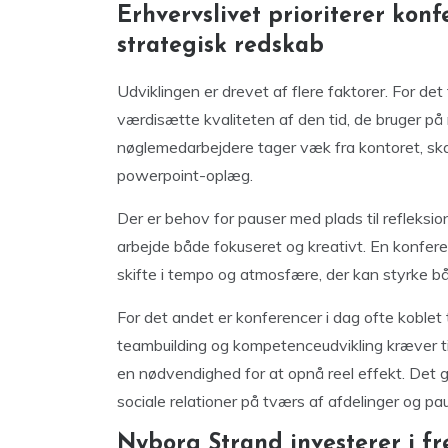
Erhvervslivet prioriterer ko
strategisk redskab
Udviklingen er drevet af flere faktorer. For de
værdisætte kvaliteten af den tid, de bruger på
nøglemedarbejdere tager væk fra kontoret, ska
powerpoint-oplæg.
Der er behov for pauser med plads til refleksio
arbejde både fokuseret og kreativt. En konfer
skifte i tempo og atmosfære, der kan styrke b
For det andet er konferencer i dag ofte koblet t
teambuilding og kompetenceudvikling kræver ti
en nødvendighed for at opnå reel effekt. Det g
sociale relationer på tværs af afdelinger og p
Nyborg Strand investerer i f