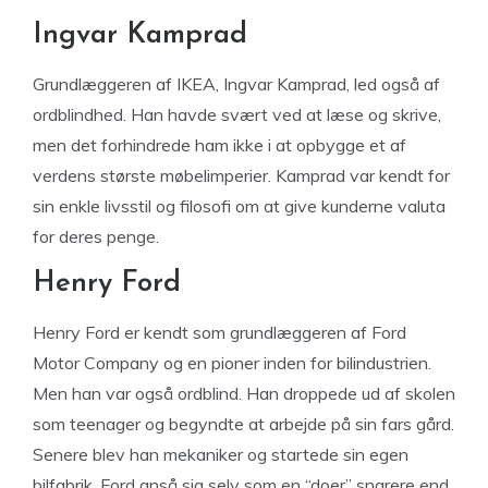
Ingvar Kamprad
Grundlæggeren af IKEA, Ingvar Kamprad, led også af
ordblindhed. Han havde svært ved at læse og skrive,
men det forhindrede ham ikke i at opbygge et af
verdens største møbelimperier. Kamprad var kendt for
sin enkle livsstil og filosofi om at give kunderne valuta
for deres penge.
Henry Ford
Henry Ford er kendt som grundlæggeren af ​​Ford
Motor Company og en pioner inden for bilindustrien.
Men han var også ordblind. Han droppede ud af skolen
som teenager og begyndte at arbejde på sin fars gård.
Senere blev han mekaniker og startede sin egen
bilfabrik. Ford anså sig selv som en “doer” snarere end