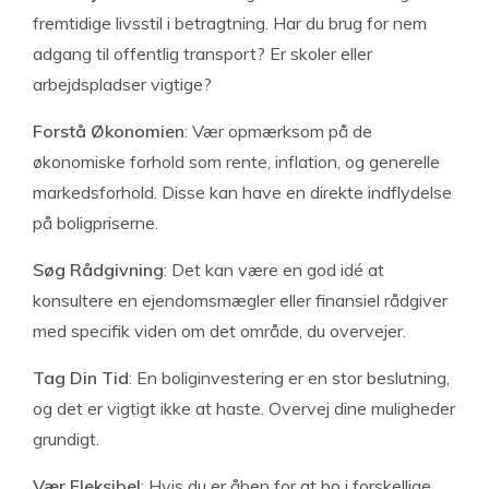
fremtidige livsstil i betragtning. Har du brug for nem
adgang til offentlig transport? Er skoler eller
arbejdspladser vigtige?
Forstå Økonomien
: Vær opmærksom på de
økonomiske forhold som rente, inflation, og generelle
markedsforhold. Disse kan have en direkte indflydelse
på boligpriserne.
Søg Rådgivning
: Det kan være en god idé at
konsultere en ejendomsmægler eller finansiel rådgiver
med specifik viden om det område, du overvejer.
Tag Din Tid
: En boliginvestering er en stor beslutning,
og det er vigtigt ikke at haste. Overvej dine muligheder
grundigt.
Vær Fleksibel
: Hvis du er åben for at bo i forskellige