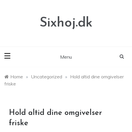
Skip
to
content
Sixhoj.dk
Menu
Home
»
Uncategorized
»
Hold altid dine omgivelser
friske
Hold altid dine omgivelser
friske