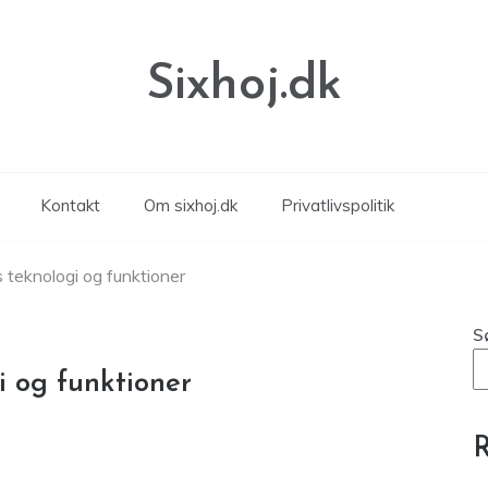
Sixhoj.dk
Kontakt
Om sixhoj.dk
Privatlivspolitik
s teknologi og funktioner
S
i og funktioner
R