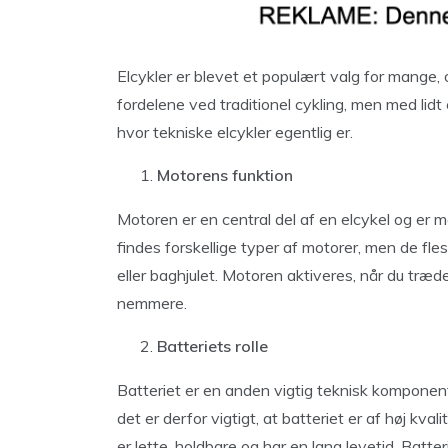
Elcykler er blevet et populært valg for mange, o
fordelene ved traditionel cykling, men med lidt e
hvor tekniske elcykler egentlig er.
Motorens funktion
Motoren er en central del af en elcykel og er me
findes forskellige typer af motorer, men de fles
eller baghjulet. Motoren aktiveres, når du træd
nemmere.
Batteriets rolle
Batteriet er en anden vigtig teknisk komponent 
det er derfor vigtigt, at batteriet er af høj kval
er lette, holdbare og har en lang levetid. Batt