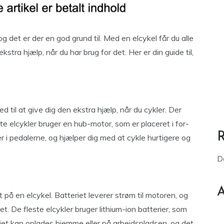
g det er der en god grund til. Med en elcykel får du alle
kstra hjælp, når du har brug for det. Her er din guide til,
d til at give dig den ekstra hjælp, når du cykler. Der
te elcykler bruger en hub-motor, som er placeret i for-
er i pedalerne, og hjælper dig med at cykle hurtigere og
D
A
på en elcykel. Batteriet leverer strøm til motoren, og
itet. De fleste elcykler bruger lithium-ion batterier, som
eriet kan oplades hjemme eller på arbejdspladsen, og det