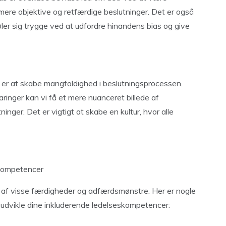
ere objektive og retfærdige beslutninger. Det er også
øler sig trygge ved at udfordre hinandens bias og give
s er at skabe mangfoldighed i beslutningsprocessen.
aringer kan vi få et mere nuanceret billede af
nger. Det er vigtigt at skabe en kultur, hvor alle
skompetencer
g af visse færdigheder og adfærdsmønstre. Her er nogle
t udvikle dine inkluderende ledelseskompetencer: