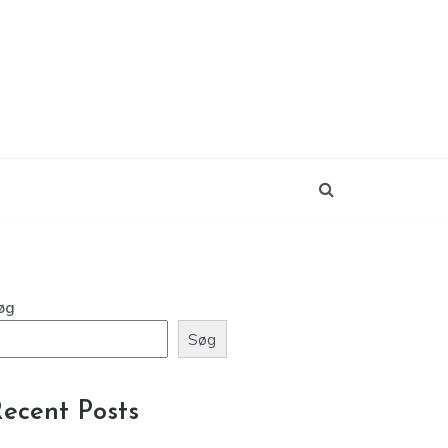
øg
Søg
ecent Posts