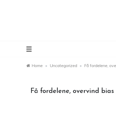
Skip
to
content
Home
»
Uncategorized
»
Få fordelene, ov
Få fordelene, overvind bia