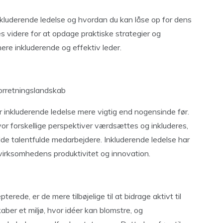
inkluderende ledelse og hvordan du kan låse op for dens
s videre for at opdage praktiske strategier og
ere inkluderende og effektiv leder.
forretningslandskab
r inkluderende ledelse mere vigtig end nogensinde før.
vor forskellige perspektiver værdsættes og inkluderes,
olde talentfulde medarbejdere. Inkluderende ledelse har
 virksomhedens produktivitet og innovation.
rede, er de mere tilbøjelige til at bidrage aktivt til
ber et miljø, hvor idéer kan blomstre, og