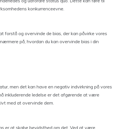
derledes og udfordre status quo. Dette kan føre til
virksomhedens konkurrenceevne.
 at forstå og overvinde de bias, der kan påvirke vores
 nærmere på, hvordan du kan overvinde bias i din
natur, men det kan have en negativ indvirkning på vores
pnå inkluderende ledelse er det afgørende at være
ivt med at overvinde dem.
as er at skabe bevidsthed om det. Ved at være