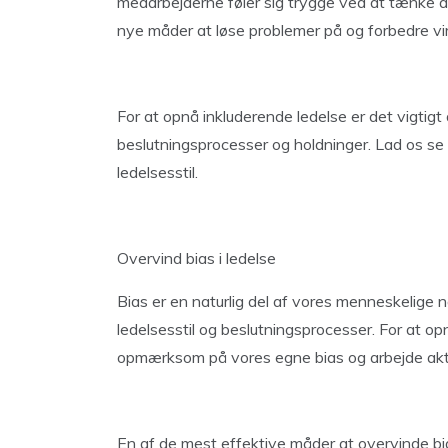
medarbejderne føler sig trygge ved at tænke an
nye måder at løse problemer på og forbedre 
For at opnå inkluderende ledelse er det vigtigt
beslutningsprocesser og holdninger. Lad os se
ledelsesstil.
Overvind bias i ledelse
Bias er en naturlig del af vores menneskelige 
ledelsesstil og beslutningsprocesser. For at o
opmærksom på vores egne bias og arbejde akt
En af de mest effektive måder at overvinde bi