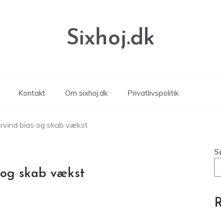
Sixhoj.dk
Kontakt
Om sixhoj.dk
Privatlivspolitik
ervind bias og skab vækst
S
s og skab vækst
R