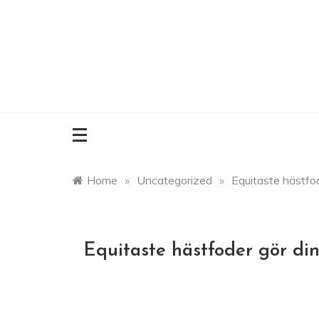
Skip
to
content
Home
»
Uncategorized
»
Equitaste hästfod
Equitaste hästfoder gör din