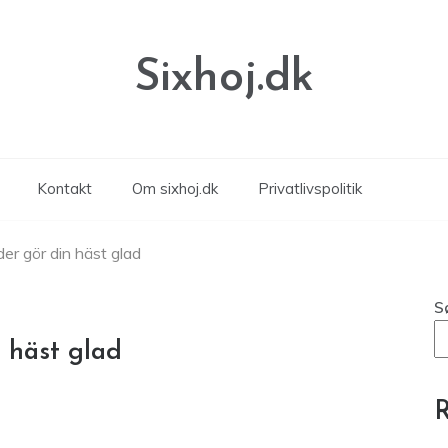
Sixhoj.dk
Kontakt
Om sixhoj.dk
Privatlivspolitik
er gör din häst glad
S
 häst glad
R