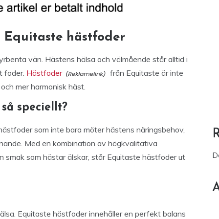
 Equitaste hästfoder
fyrbenta vän. Hästens hälsa och välmående står alltid i
t foder.
Hästfoder
från Equitaste är inte
re och mer harmonisk häst.
så speciellt?
t hästfoder som inte bara möter hästens näringsbehov,
nnande. Med en kombination av högkvalitativa
D
 smak som hästar älskar, står Equitaste hästfoder ut
A
älsa. Equitaste hästfoder innehåller en perfekt balans