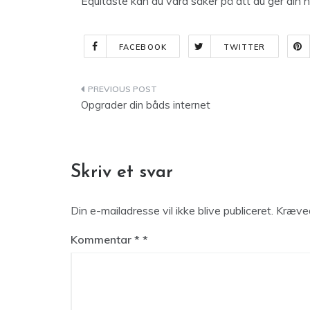
Equitaste kan du vara säker på att du ger din h
FACEBOOK
TWITTER
Indlægsnavigation
Opgrader din båds internet
Skriv et svar
Din e-mailadresse vil ikke blive publiceret.
Kræved
Kommentar
*