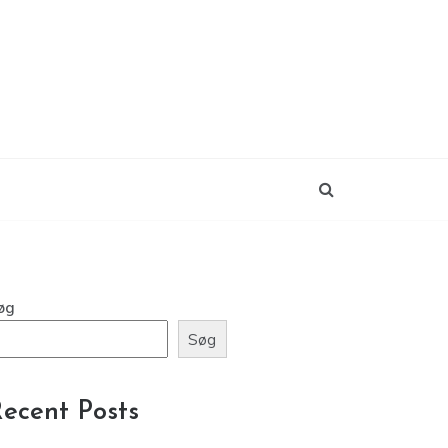
øg
Søg
ecent Posts