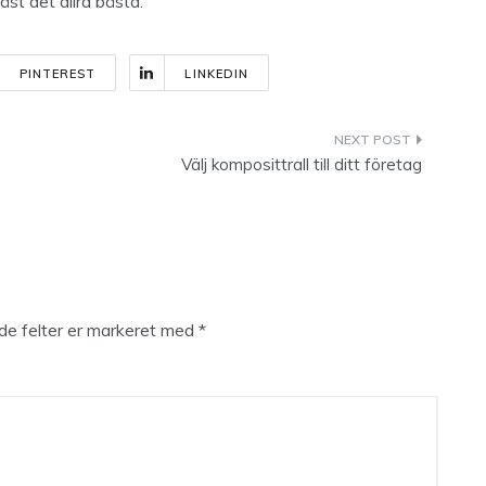
äst det allra bästa.
PINTEREST
LINKEDIN
Välj komposittrall till ditt företag
e felter er markeret med
*