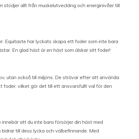
m stödjer allt från muskelutveckling och energinivåer till
er. Equitaste har lyckats skapa ett foder som inte bara
star. En glad häst är en häst som älskar sitt foder!
v, utan också till miljöns. De strävar efter att använda
 foder, vilket gör det till ett ansvarsfullt val för den
 innebär att du inte bara försörjer din häst med
å bidrar till dess lycka och välbefinnande. Med