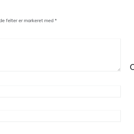
e felter er markeret med
*
C