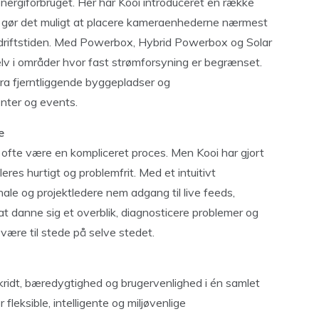
energiforbruget. Her har Kooi introduceret en række
er gør det muligt at placere kameraenhederne nærmest
driftstiden. Med Powerbox, Hybrid Powerbox og Solar
v i områder hvor fast strømforsyning er begrænset.
ra fjerntliggende byggepladser og
enter og events.
e
ofte være en kompliceret proces. Men Kooi har gjort
leres hurtigt og problemfrit. Med et intuitivt
ale og projektledere nem adgang til live feeds,
 at danne sig et overblik, diagnosticere problemer og
være til stede på selve stedet.
kridt, bæredygtighed og brugervenlighed i én samlet
leksible, intelligente og miljøvenlige