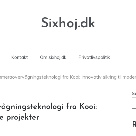
Sixhoj.dk
Kontakt
Om sixhoj.dk
Privatlivspolitik
eraovervågningsteknologi fra Kooi: Innovativ sikring til moder
S
gningsteknologi fra Kooi:
e projekter
R