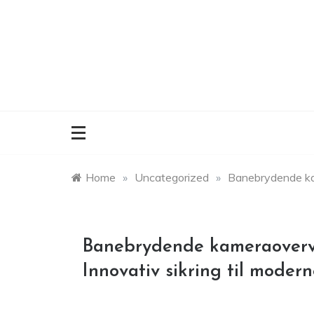
Skip
to
content
Home
»
Uncategorized
»
Banebrydende kam
Banebrydende kameraovervå
Innovativ sikring til modern