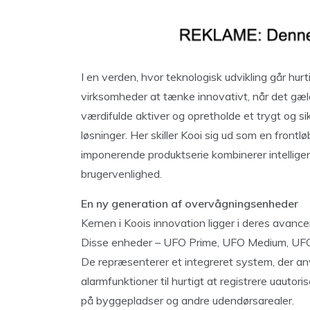
I en verden, hvor teknologisk udvikling går hur
virksomheder at tænke innovativt, når det gæl
værdifulde aktiver og opretholde et trygt og si
løsninger. Her skiller Kooi sig ud som en front
imponerende produktserie kombinerer intellige
brugervenlighed.
En ny generation af overvågningsenheder
Kernen i Koois innovation ligger i deres avan
Disse enheder – UFO Prime, UFO Medium, UFO P
De repræsenterer et integreret system, der anve
alarmfunktioner til hurtigt at registrere uautor
på byggepladser og andre udendørsarealer.