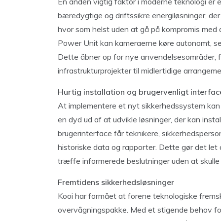
En anden vigtig faktor i moderne teknologi er 
bæredygtige og driftssikre energiløsninger, d
hvor som helst uden at gå på kompromis med 
Power Unit kan kameraerne køre autonomt, sel
Dette åbner op for nye anvendelsesområder, f
infrastrukturprojekter til midlertidige arrangem
Hurtig installation og brugervenligt interfac
At implementere et nyt sikkerhedssystem kan 
en dyd ud af at udvikle løsninger, der kan instal
brugerinterface får teknikere, sikkerhedsperson
historiske data og rapporter. Dette gør det let
træffe informerede beslutninger uden at skulle 
Fremtidens sikkerhedsløsninger
Kooi har formået at forene teknologiske frems
overvågningspakke. Med et stigende behov for f