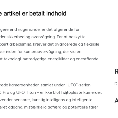
tigere end nogensinde, er det afgørende for
der sikkerhed og overvågning. For at beskytte
kkert arbejdsmiljø, kræver det avancerede og fleksible
løber inden for kameraovervågning, der via en
nt teknologi, bæredygtige energikilder og enestående
D
cerede kameraenheder, samlet under “UFO”-serien.
ro og UFO Titan – er ikke blot højtopløste kameraer.
nder sensorer, kunstig intelligens og intelligente
A
iseret adgang, mistænkelig adfærd og potentielle farer