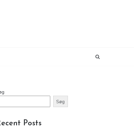
øg
Søg
ecent Posts