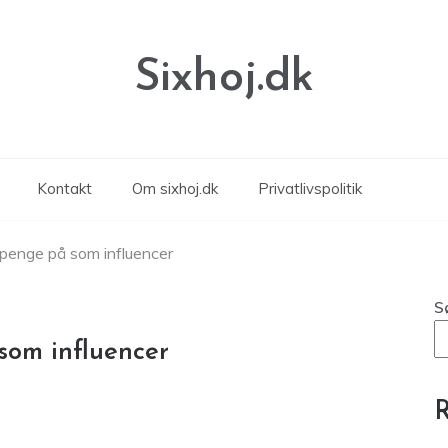
Sixhoj.dk
Kontakt
Om sixhoj.dk
Privatlivspolitik
 penge på som influencer
S
som influencer
R