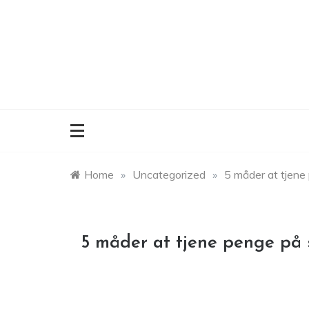
Skip
to
content
Home
»
Uncategorized
»
5 måder at tjene
5 måder at tjene penge på 