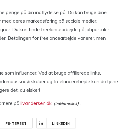
e penge på din indflydelse på. Du kan bruge dine
er med deres markedsføring på sociale medier,
gner. Du kan finde freelancearbejde på jobportaler
der. Betalingen for freelancearbejde varierer, men
som influencer. Ved at bruge affilierede links,
andambassadørskaber og freelancearbejde kan du tjene
øre det, du elsker!
rriere på
livandersen.dk
.
PINTEREST
LINKEDIN