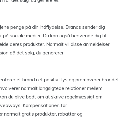
on for det salg, du genererer.
jene penge på din indflydelse. Brands sender dig
er på sociale medier. Du kan også henvende dig til
elde deres produkter. Normalt vil disse anmeldelser
ision på det salg, du genererer.
terer et brand i et positivt lys og promoverer brandet
nvolverer normalt langsigtede relationer mellem
an du blive bedt om at skrive regelmæssigt om
 giveaways. Kompensationen for
normalt gratis produkter, rabatter og