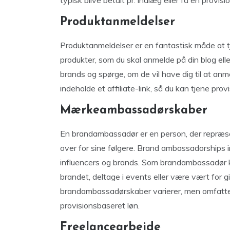
typisk blive betalt pr. indlæg eller få en provisi
Produktanmeldelser
Produktanmeldelser er en fantastisk måde at t
produkter, som du skal anmelde på din blog ell
brands og spørge, om de vil have dig til at anm
indeholde et affiliate-link, så du kan tjene prov
Mærkeambassadørskaber
En brandambassadør er en person, der repræsen
over for sine følgere. Brand ambassadorships i
influencers og brands. Som brandambassadør k
brandet, deltage i events eller være vært for
brandambassadørskaber varierer, men omfatter 
provisionsbaseret løn.
Freelancearbejde