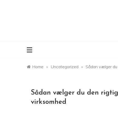
Skip
to
content
Home
»
Uncategorized
»
Sådan vælger du d
Sådan vælger du den rigtige
virksomhed