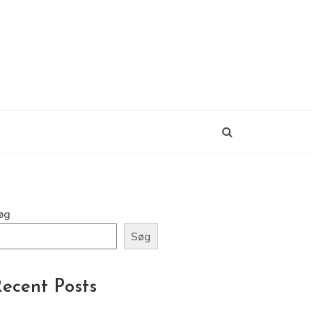
øg
Søg
ecent Posts