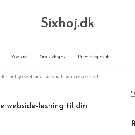
Sixhoj.dk
Kontakt
Om sixhoj.dk
Privatlivspolitik
en rigtige webside-løsning til din virksomhed
S
 webside-løsning til din
R