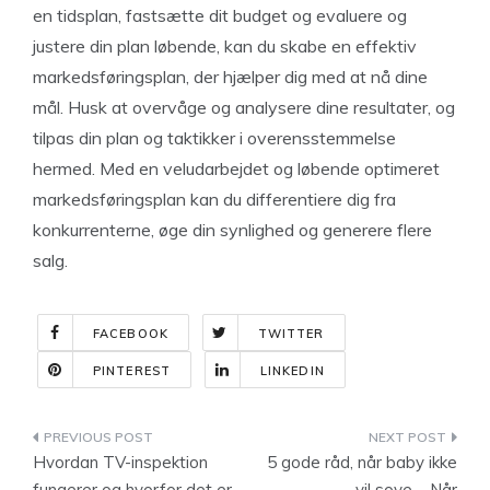
en tidsplan, fastsætte dit budget og evaluere og
justere din plan løbende, kan du skabe en effektiv
markedsføringsplan, der hjælper dig med at nå dine
mål. Husk at overvåge og analysere dine resultater, og
tilpas din plan og taktikker i overensstemmelse
hermed. Med en veludarbejdet og løbende optimeret
markedsføringsplan kan du differentiere dig fra
konkurrenterne, øge din synlighed og generere flere
salg.
FACEBOOK
TWITTER
PINTEREST
LINKEDIN
Indlægsnavigation
Hvordan TV-inspektion
5 gode råd, når baby ikke
fungerer og hvorfor det er
vil sove – Når