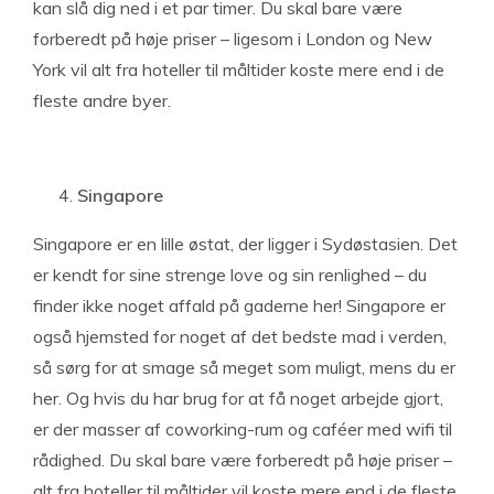
kan slå dig ned i et par timer. Du skal bare være
forberedt på høje priser – ligesom i London og New
York vil alt fra hoteller til måltider koste mere end i de
fleste andre byer.
Singapore
Singapore er en lille østat, der ligger i Sydøstasien. Det
er kendt for sine strenge love og sin renlighed – du
finder ikke noget affald på gaderne her! Singapore er
også hjemsted for noget af det bedste mad i verden,
så sørg for at smage så meget som muligt, mens du er
her. Og hvis du har brug for at få noget arbejde gjort,
er der masser af coworking-rum og caféer med wifi til
rådighed. Du skal bare være forberedt på høje priser –
alt fra hoteller til måltider vil koste mere end i de fleste